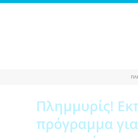
ΠΛ
Πλημμυρίς! Eκ
πρόγραμμα για