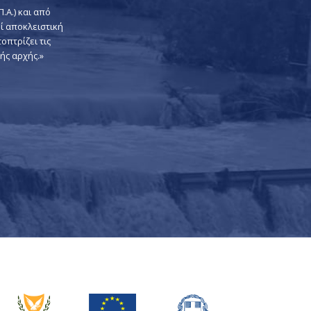
.Α.) και από
ί αποκλειστική
οπτρίζει τις
ής αρχής.»