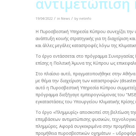
αντιμετώπιση
/
/
19/04/2022
in
News
by
netinfo
Η Πυροσβεστική Υπηρεσία Κύπρου συνεχίζει την
ανάπτυξη κοινής στρατηγικής για τη διαχείριση 
και άλλες μεγάλες καταστροφές λόγω της Κλιματικ
Το έργο εντάσσεται στο πρόγραμμα Συνεργασίας
επίσης η Πολιτική Άμυνα της Κύπρου ως επικεφαλή
Στο πλαίσιο αυτό, πραγματοποιήθηκε στην Αθήνα 
με θέμα την διαχείριση των καταστροφών (disast
αυτό η Πυροσβεστική Υπηρεσία Κύπρου συμμετείχε
πρόγραμμα διεξήγαγε εμπειρογνώμονας του “ΜSB S
εγκαταστάσεις του Υπουργείου Κλιματικής Κρίσης 
Το έργο «Πλημμυρίς» αποσκοπεί στη βελτίωση της
επεμβάσεων αντιμετώπισης φυσικών, τεχνολογικώ
πλημμύρες. Αφορά συγκεκριμένα στην προμήθεια 
προμήθεια πυροσβεστικών οχημάτων – υδροφόρων 