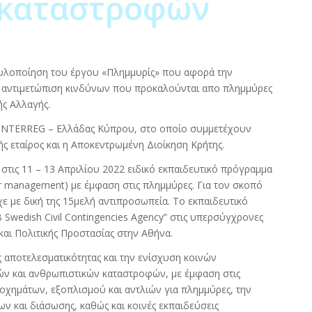
 καταστροφών
 υλοποίηση του έργου «Πλημμυρίς» που αφορά την
και αντιμετώπιση κινδύνων που προκαλούνται απο πλημμύρες
ής Αλλαγής.
 INTERREG – Ελλάδας Κύπρου, στο οποίο συμμετέχουν
ς εταίρος και η Αποκεντρωμένη Διοίκηση Κρήτης.
στις 11 – 13 Απριλίου 2022 ειδικό εκπαιδευτικό πρόγραμμα
er management) με έμφαση στις πλημμύρες. Για τον σκοπό
 με δική της 15μελή αντιπροσωπεία. Το εκπαιδευτικό
wedish Civil Contingencies Agency” στις υπερσύγχρονες
και Πολιτικής Προστασίας στην Αθήνα.
 αποτελεσματικότητας και την ενίσχυση κοινών
ν και ανθρωπιστικών καταστροφών, με έμφαση στις
οχημάτων, εξοπλισμού και αντλιών για πλημμύρες, την
και διάσωσης, καθώς και κοινές εκπαιδεύσεις