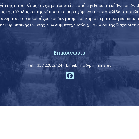
γία της ιστοσελίδας Συγχρηματοδοτείται από την Ευρωπαϊκή Ένωση (Ε.Τ.Π
υς της Ελλάδας και της Κύπρου. Το περιεχόμενο της ιστοσελίδας αποτελε
 ονόματος του δικαιούχου και δεν μπορεί σε καμία περίπτωση να αντικατ
ης Ευρωπαϊκής Ένωσης, των συμμετεχουσών χωρών και της διαχειριστικ
Επικοινωνία
Tel: +357 22802424 | Email:
info@plimmiris.eu
Facebook