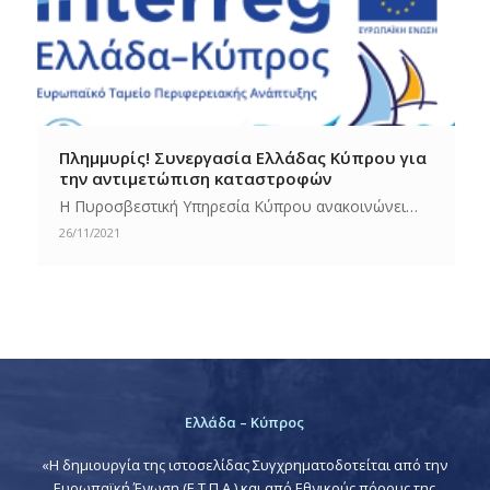
Πλημμυρίς! Συνεργασία Ελλάδας Κύπρου για
την αντιμετώπιση καταστροφών
Η Πυροσβεστική Υπηρεσία Κύπρου ανακοινώνει…
26/11/2021
Ελλάδα – Κύπρος
«Η δημιουργία της ιστοσελίδας Συγχρηματοδοτείται από την
Ευρωπαϊκή Ένωση (Ε.Τ.Π.Α.) και από Εθνικούς πόρους της