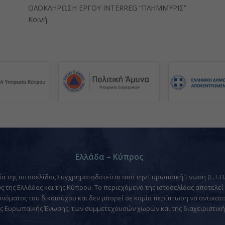
ΟΛΟΚΛΗΡΩΣΗ ΕΡΓΟΥ INTERREG “ΠΛΗΜΜΥΡΙΣ”
Κοινή…
Ελλάδα – Κύπρος
α της ιστοσελίδας Συγχρηματοδοτείται από την Ευρωπαϊκή Ένωση (Ε.Τ.Π.
ς της Ελλάδας και της Κύπρου. Το περιεχόμενο της ιστοσελίδας αποτελεί
νόματος του δικαιούχου και δεν μπορεί σε καμία περίπτωση να αντικατο
ς Ευρωπαϊκής Ένωσης, των συμμετεχουσών χωρών και της διαχειριστική
Επικοινωνία
Tel: +357 22802424 | Email:
info@plimmiris.eu