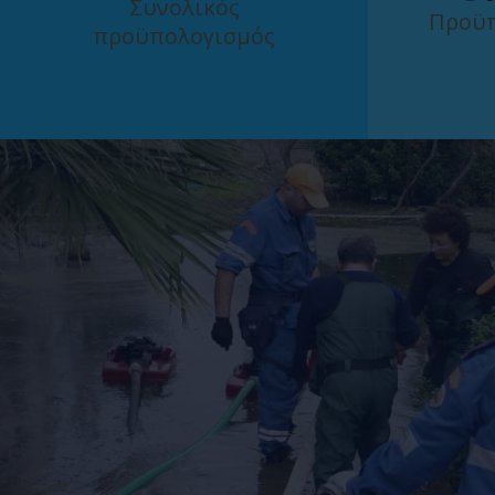
Συνολικός
Προϋπ
προϋπολογισμός