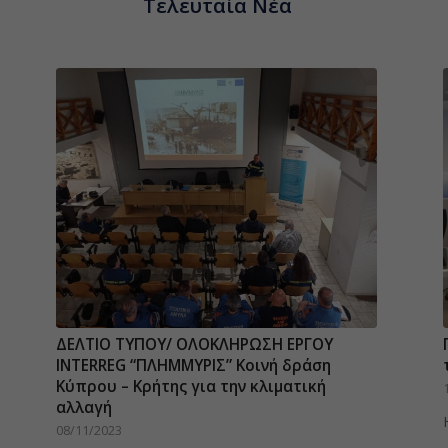
Τελευταία Νέα
Πλημμυρίς! Συνεργασία Ελλάδας Κύπρου
για την αντιμετώπιση καταστροφών
26/11/2021
ΔΕΛΤΙΟ ΤΥΠΟΥ/ ΟΛΟΚΛΗΡΩΣΗ ΕΡΓΟΥ
Η Πυροσβεστική Υπηρεσία Κύπρου
INTERREG “ΠΛΗΜΜΥΡΙΣ” Κοινή δράση
ανακοινώνει…
Κύπρου – Κρήτης για την κλιματική
αλλαγή
08/11/2023