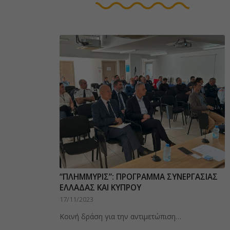
ΠΡΟΣΚΛΗΣΗ ΣΕ ΔΗΜΟΣΙΟΓΡΑΦΙΚΗ
ΔΙΑΣΚΕΨΗ – Παρουσίαση έργου
«Πλημμυρίς»
“ΠΛΗΜΜΥΡΙΣ”: ΠΡΟΓΡΑΜΜΑ ΣΥΝΕΡΓΑΣΙΑΣ
26/11/2021
ΕΛΛΑΔΑΣ ΚΑΙ ΚΥΠΡΟΥ
Η Πυροσβεστική Υπηρεσία Κύπρου σας…
17/11/2023
Κοινή δράση για την αντιμετώπιση…