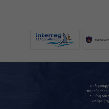
«Η δημιουργί
Εθνικούς πόρου
ευθύνη του ο
απόψεις τη