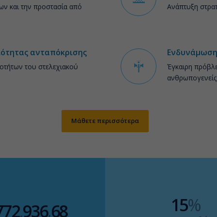
ων και την προστασία από
Ανάπτυξη στρατ
ιότητας ανταπόκρισης
Ενδυνάμωση
οτήτων του στελεχιακού
Έγκαιρη πρόβλε
ανθρωπογενείς
Μάθετε περισσότερα
15
%
772
.
936
,
68