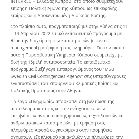
INTERREG – Ελλάδας Κύπρου, στο οποίο συμμετέχουν
επίσης η Πολιτική Άμυνα της Κύπρου ως επικεφαλής
εταίρος και η Αποκεντρωμένη Διοίκηση Κρήτης.
Στο πλαίσιο αυτό, πραγματοποιήθηκε στην Αθήνα στις 11
– 13 Απριλίου 2022 ειδικό εκπαιδευτικό πρόγραμμα με
θέμα την διαχείριση των καταστροφών (disaster
management) με έμφαση στις πλημμύρες. Για τον σκοπό
αυτό η Πυροσβεστική Υπηρεσία Κύπρου συμμετείχε με
δική της 15μελή αντιπροσωπεία. Το εκπαιδευτικό
πρόγραμμα διεξήγαγε εμπειρογνώμονας του “ΜSB
Swedish Civil Contingencies Agency” στις υπερσύγχρονες
εγκαταστάσεις του Υπουργείου Κλιματικής Κρίσης και
Πολιτικής Προστασίας στην Αθήνα.
Το έργο «Πλημμυρίς» αποσκοπεί στη βελτίωση της
αποτελεσματικότητας και την ενίσχυση κοινών
επεμβάσεων αντιμετώπισης φυσικών, τεχνολογικών και
ανθρωπιστικών καταστροφών, με έμφαση στις
πλημμύρες. Αφορά συγκεκριμένα στην προμήθεια
οχημάτων, εξοπλισμού και αντλιών για πλημμύρες, την